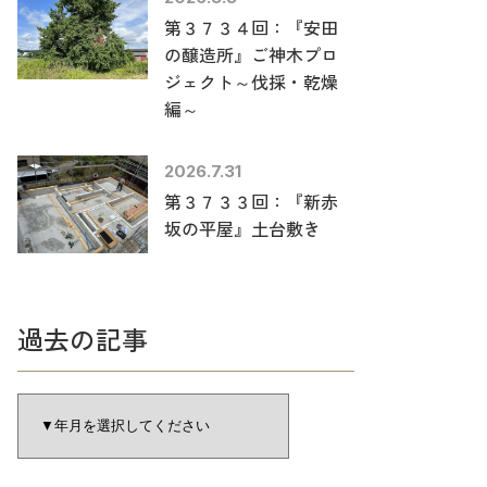
第３７３４回：『安田
の醸造所』ご神木プロ
ジェクト～伐採・乾燥
編～
2026.7.31
第３７３３回：『新赤
坂の平屋』土台敷き
過去の記事