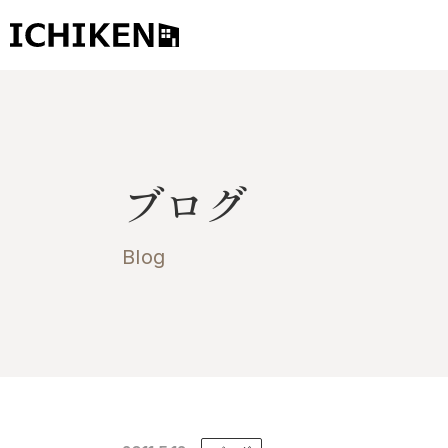
トップ
ブログ
ブログ
お知らせ
施工事例
Blog
イチケンの家づくり
モデルハウス
太陽に素直な家