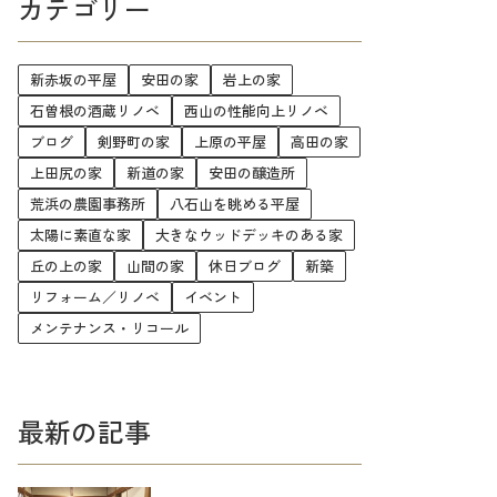
カテゴリー
新赤坂の平屋
安田の家
岩上の家
石曽根の酒蔵リノベ
西山の性能向上リノベ
ブログ
剣野町の家
上原の平屋
高田の家
上田尻の家
新道の家
安田の醸造所
荒浜の農園事務所
八石山を眺める平屋
太陽に素直な家
大きなウッドデッキのある家
丘の上の家
山間の家
休日ブログ
新築
リフォーム／リノベ
イベント
メンテナンス・リコール
最新の記事