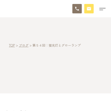
TOP
>
ブログ
>
第５４回：蛍光灯とグローランプ