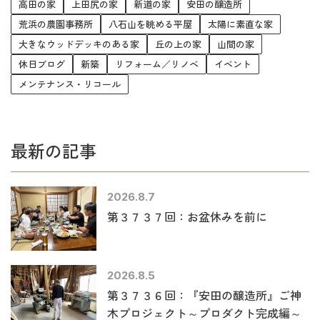
高田の家
上田尻の家
新道の家
安田の醸造所
荒浜の農園事務所
八石山を眺める平屋
太陽に素直な家
大きなウッドデッキのある家
丘の上の家
山間の家
休日ブログ
新築
リフォーム／リノベ
イベント
メンテナンス・リコール
最新の記事
2026.8.7
第３７３７回：お盆休みを前に
2026.8.5
第３７３６回：『安田の醸造所』ご神
木プロジェクト～プロダクト完成編～