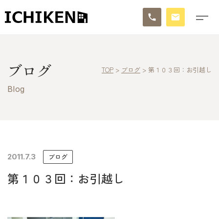
トップ
ブログ
TOP
>
ブログ
>
第１０３回：お引越し
ブログ
Blog
お知らせ
施工事例
イチケンの家づくり
2011.7.3
ブログ
第１０３回：お引越し
モデルハウス
太陽に素直な家