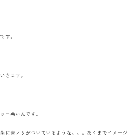
要です。
ていきます。
カッコ悪いんです。
に歯に青ノリがついているような。。。あくまでイメージ