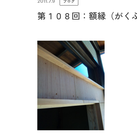
2011.7.9
ブログ
未来に住み継ぐ平屋
第１０８回：額縁（がく
会社情報