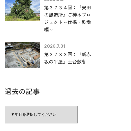
第３７３４回：『安田
の醸造所』ご神木プロ
ジェクト～伐採・乾燥
編～
2026.7.31
第３７３３回：『新赤
坂の平屋』土台敷き
過去の記事