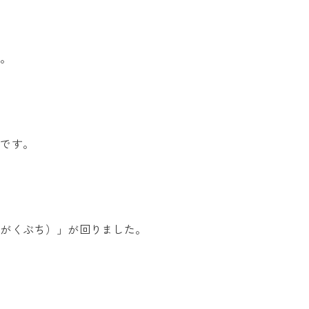
た。
らです。
（がくぶち）」が回りました。