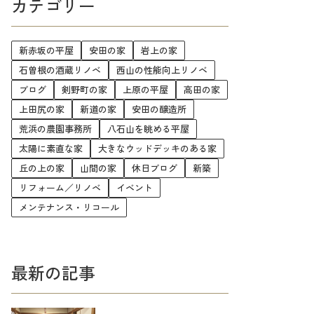
カテゴリー
新赤坂の平屋
安田の家
岩上の家
石曽根の酒蔵リノベ
西山の性能向上リノベ
ブログ
剣野町の家
上原の平屋
高田の家
上田尻の家
新道の家
安田の醸造所
荒浜の農園事務所
八石山を眺める平屋
太陽に素直な家
大きなウッドデッキのある家
丘の上の家
山間の家
休日ブログ
新築
リフォーム／リノベ
イベント
メンテナンス・リコール
最新の記事