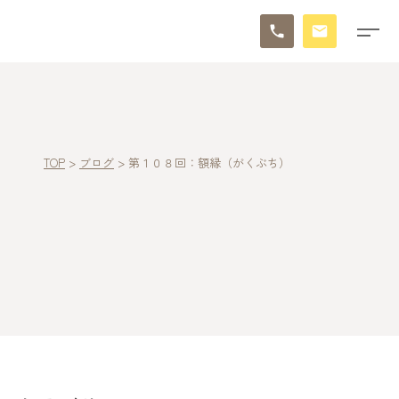
TOP
>
ブログ
>
第１０８回：額縁（がくぶち）