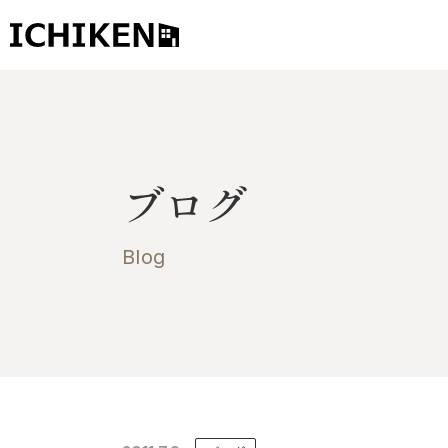
トップ
ブログ
ブログ
お知らせ
施工事例
Blog
イチケンの家づくり
モデルハウス
太陽に素直な家