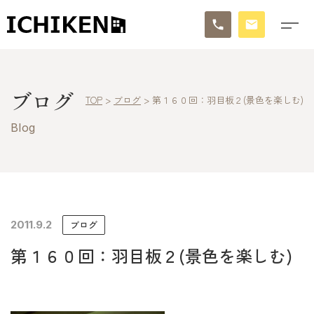
トップ
ブログ
TOP
>
ブログ
>
第１６０回：羽目板２(景色を楽しむ)
ブログ
Blog
お知らせ
施工事例
イチケンの家づくり
2011.9.2
ブログ
第１６０回：羽目板２(景色を楽しむ)
モデルハウス
太陽に素直な家