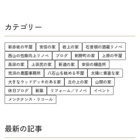
カテゴリー
新赤坂の平屋
安田の家
岩上の家
石曽根の酒蔵リノベ
西山の性能向上リノベ
ブログ
剣野町の家
上原の平屋
高田の家
上田尻の家
新道の家
安田の醸造所
荒浜の農園事務所
八石山を眺める平屋
太陽に素直な家
大きなウッドデッキのある家
丘の上の家
山間の家
休日ブログ
新築
リフォーム／リノベ
イベント
メンテナンス・リコール
最新の記事