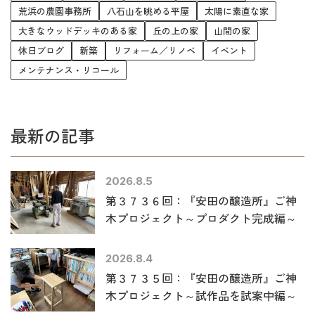
荒浜の農園事務所
八石山を眺める平屋
太陽に素直な家
大きなウッドデッキのある家
丘の上の家
山間の家
休日ブログ
新築
リフォーム／リノベ
イベント
メンテナンス・リコール
最新の記事
2026.8.5
第３７３６回：『安田の醸造所』ご神
木プロジェクト～プロダクト完成編～
2026.8.4
第３７３５回：『安田の醸造所』ご神
木プロジェクト～試作品を試案中編～