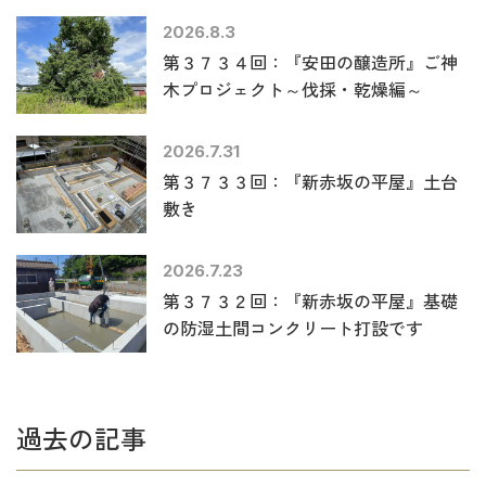
2026.8.3
第３７３４回：『安田の醸造所』ご神
木プロジェクト～伐採・乾燥編～
2026.7.31
第３７３３回：『新赤坂の平屋』土台
敷き
2026.7.23
第３７３２回：『新赤坂の平屋』基礎
の防湿土間コンクリート打設です
過去の記事