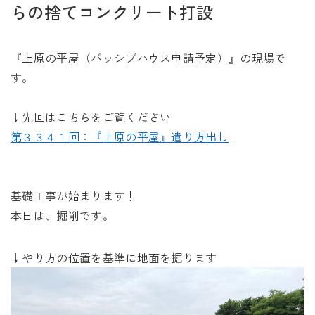
未来に住み継ぐ平屋
らの捨てコンクリート打設
会社情報
『上原の平屋（パッシブハウス申請予定）』の現場で
す。
お問い合わせ
↓先回はこちらをご覧ください
第３３４１回：『上原の平屋』遣り方出し
Tel. 0257-27-2157
基礎工事が始まります！
本日は、掘削です。
↓やり方の位置を基準に地面を掘ります