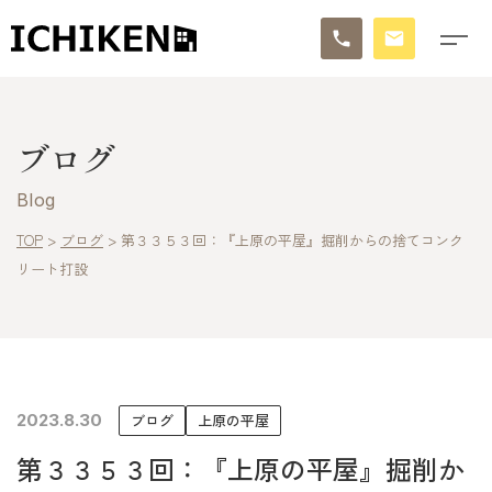
トップ
ブログ
ブログ
Blog
お知らせ
TOP
>
ブログ
>
第３３５３回：『上原の平屋』掘削からの捨てコンク
リート打設
施工事例
イチケンの家づくり
モデルハウス
2023.8.30
ブログ
上原の平屋
太陽に素直な家
第３３５３回：『上原の平屋』掘削か