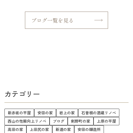
ブログ一覧を見る
カテゴリー
新赤坂の平屋
安田の家
岩上の家
石曽根の酒蔵リノベ
西山の性能向上リノベ
ブログ
剣野町の家
上原の平屋
高田の家
上田尻の家
新道の家
安田の醸造所