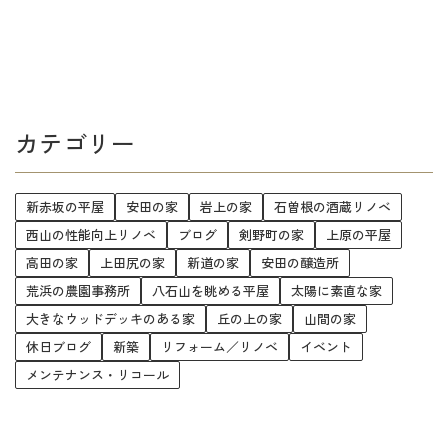
カテゴリー
新赤坂の平屋
安田の家
岩上の家
石曽根の酒蔵リノベ
西山の性能向上リノベ
ブログ
剣野町の家
上原の平屋
高田の家
上田尻の家
新道の家
安田の醸造所
荒浜の農園事務所
八石山を眺める平屋
太陽に素直な家
大きなウッドデッキのある家
丘の上の家
山間の家
休日ブログ
新築
リフォーム／リノベ
イベント
メンテナンス・リコール