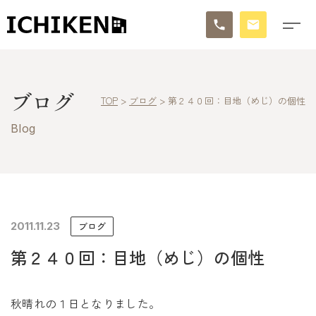
トップ
ブログ
TOP
>
ブログ
>
第２４０回：目地（めじ）の個性
ブログ
Blog
お知らせ
施工事例
イチケンの家づくり
2011.11.23
ブログ
第２４０回：目地（めじ）の個性
モデルハウス
太陽に素直な家
秋晴れの１日となりました。