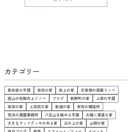
カテゴリー
新赤坂の平屋
安田の家
岩上の家
石曽根の酒蔵リノベ
西山の性能向上リノベ
ブログ
剣野町の家
上原の平屋
高田の家
上田尻の家
新道の家
安田の醸造所
荒浜の農園事務所
八石山を眺める平屋
太陽に素直な家
大きなウッドデッキのある家
丘の上の家
山間の家
休日ブログ
新築
リフォーム／リノベ
イベント