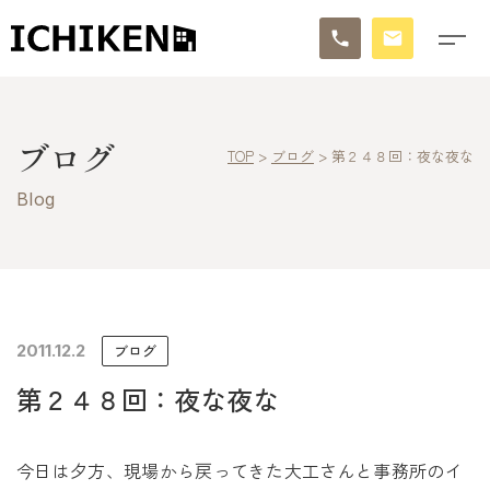
トップ
ブログ
TOP
>
ブログ
>
第２４８回：夜な夜な
ブログ
Blog
お知らせ
施工事例
イチケンの家づくり
2011.12.2
ブログ
第２４８回：夜な夜な
モデルハウス
太陽に素直な家
今日は夕方、現場から戻ってきた大工さんと事務所のイ