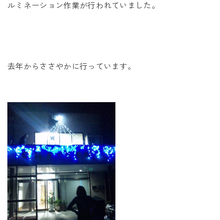
未来に住み継ぐ平屋
ルミネーション作業が行われていました。
会社情報
お問い合わせ
去年からささやかに行っています。
Tel. 0257-27-2157