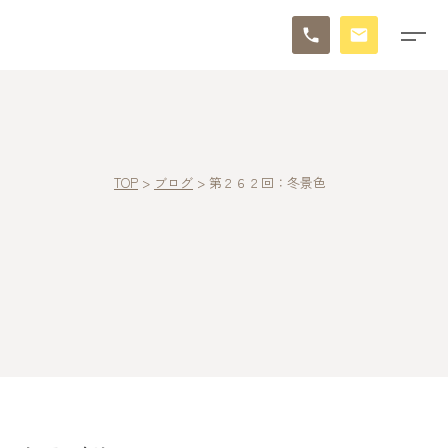
TOP
>
ブログ
>
第２６２回：冬景色