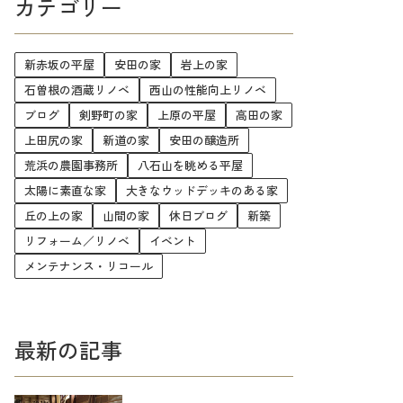
カテゴリー
新赤坂の平屋
安田の家
岩上の家
石曽根の酒蔵リノベ
西山の性能向上リノベ
ブログ
剣野町の家
上原の平屋
高田の家
上田尻の家
新道の家
安田の醸造所
荒浜の農園事務所
八石山を眺める平屋
太陽に素直な家
大きなウッドデッキのある家
丘の上の家
山間の家
休日ブログ
新築
リフォーム／リノベ
イベント
メンテナンス・リコール
最新の記事