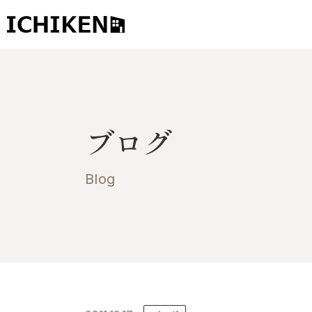
トップ
ブログ
ブログ
お知らせ
施工事例
Blog
イチケンの家づくり
モデルハウス
太陽に素直な家