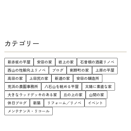
カテゴリー
新赤坂の平屋
安田の家
岩上の家
石曽根の酒蔵リノベ
西山の性能向上リノベ
ブログ
剣野町の家
上原の平屋
高田の家
上田尻の家
新道の家
安田の醸造所
荒浜の農園事務所
八石山を眺める平屋
太陽に素直な家
大きなウッドデッキのある家
丘の上の家
山間の家
休日ブログ
新築
リフォーム／リノベ
イベント
メンテナンス・リコール