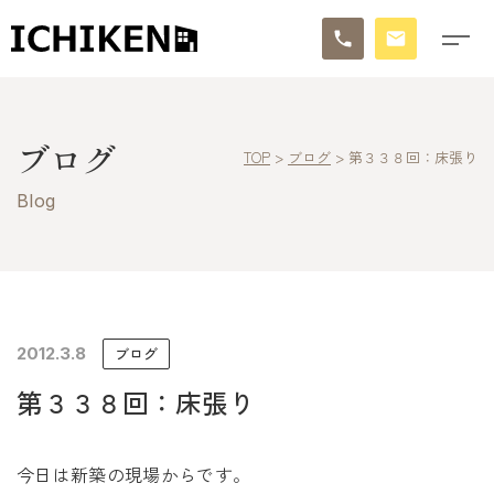
トップ
ブログ
TOP
>
ブログ
>
第３３８回：床張り
ブログ
Blog
お知らせ
施工事例
イチケンの家づくり
2012.3.8
ブログ
第３３８回：床張り
モデルハウス
太陽に素直な家
今日は新築の現場からです。