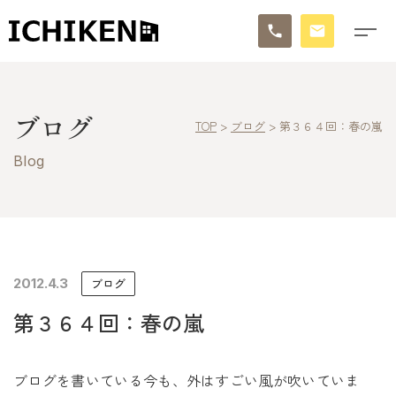
トップ
ブログ
TOP
>
ブログ
>
第３６４回：春の嵐
ブログ
Blog
お知らせ
施工事例
イチケンの家づくり
2012.4.3
ブログ
第３６４回：春の嵐
モデルハウス
太陽に素直な家
ブログを書いている今も、外はすごい風が吹いていま