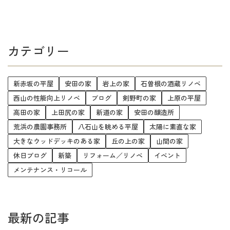
カテゴリー
新赤坂の平屋
安田の家
岩上の家
石曽根の酒蔵リノベ
西山の性能向上リノベ
ブログ
剣野町の家
上原の平屋
高田の家
上田尻の家
新道の家
安田の醸造所
荒浜の農園事務所
八石山を眺める平屋
太陽に素直な家
大きなウッドデッキのある家
丘の上の家
山間の家
休日ブログ
新築
リフォーム／リノベ
イベント
メンテナンス・リコール
最新の記事