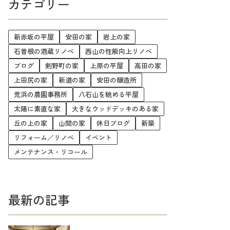
カテゴリー
新赤坂の平屋
安田の家
岩上の家
石曽根の酒蔵リノベ
西山の性能向上リノベ
ブログ
剣野町の家
上原の平屋
高田の家
上田尻の家
新道の家
安田の醸造所
荒浜の農園事務所
八石山を眺める平屋
太陽に素直な家
大きなウッドデッキのある家
丘の上の家
山間の家
休日ブログ
新築
リフォーム／リノベ
イベント
メンテナンス・リコール
最新の記事