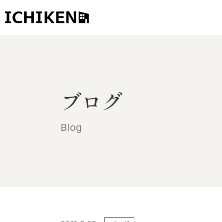
トップ
ブログ
ブログ
お知らせ
施工事例
Blog
イチケンの家づくり
モデルハウス
太陽に素直な家