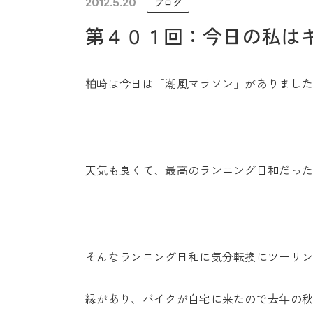
2012.5.20
ブログ
未来に住み継ぐ平屋
第４０１回：今日の私は
会社情報
柏崎は今日は「潮風マラソン」がありまし
天気も良くて、最高のランニング日和だっ
そんなランニング日和に気分転換にツーリ
縁があり、バイクが自宅に来たので去年の