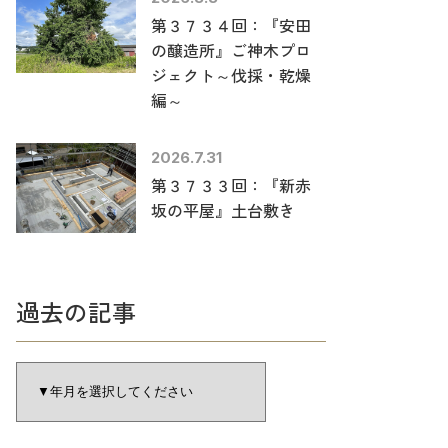
第３７３４回：『安田
の醸造所』ご神木プロ
ジェクト～伐採・乾燥
編～
2026.7.31
第３７３３回：『新赤
坂の平屋』土台敷き
過去の記事