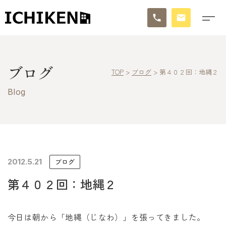
トップ
ブログ
TOP
>
ブログ
>
第４０２回：地縄２
ブログ
Blog
お知らせ
施工事例
イチケンの家づくり
2012.5.21
ブログ
第４０２回：地縄２
モデルハウス
太陽に素直な家
今日は朝から「地縄（じなわ）」を張ってきました。