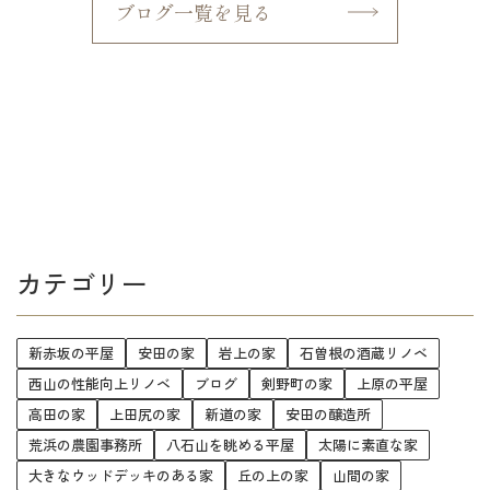
ブログ一覧を見る
カテゴリー
新赤坂の平屋
安田の家
岩上の家
石曽根の酒蔵リノベ
西山の性能向上リノベ
ブログ
剣野町の家
上原の平屋
高田の家
上田尻の家
新道の家
安田の醸造所
荒浜の農園事務所
八石山を眺める平屋
太陽に素直な家
大きなウッドデッキのある家
丘の上の家
山間の家