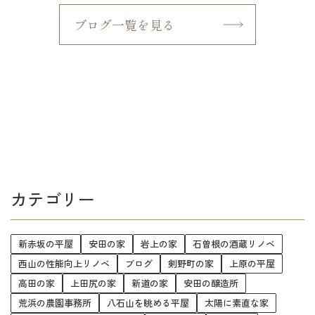
ブログ一覧を見る
カテゴリー
新赤坂の平屋
安田の家
岩上の家
石曽根の酒蔵リノベ
西山の性能向上リノベ
ブログ
剣野町の家
上原の平屋
高田の家
上田尻の家
新道の家
安田の醸造所
荒浜の農園事務所
八石山を眺める平屋
太陽に素直な家