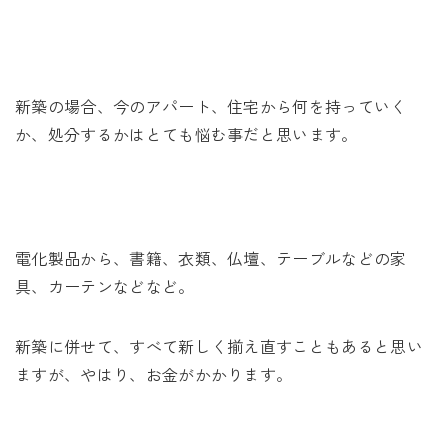
未来に住み継ぐ平屋
会社情報
新築の場合、今のアパート、住宅から何を持っていく
お問い合わせ
か、処分するかはとても悩む事だと思います。
Tel. 0257-27-2157
電化製品から、書籍、衣類、仏壇、テーブルなどの家
具、カーテンなどなど。
新築に併せて、すべて新しく揃え直すこともあると思い
ますが、やはり、お金がかかります。