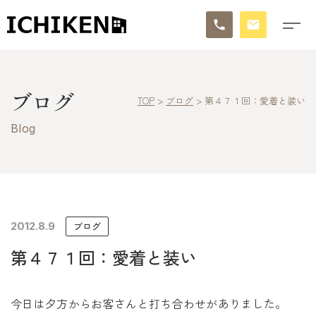
トップ
ブログ
TOP
>
ブログ
>
第４７１回：愛着と装い
ブログ
Blog
お知らせ
施工事例
イチケンの家づくり
2012.8.9
ブログ
第４７１回：愛着と装い
モデルハウス
太陽に素直な家
今日は夕方からお客さんと打ち合わせがありました。