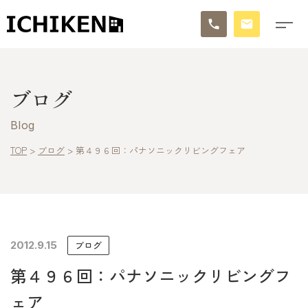
トップ
ブログ
ブログ
Blog
お知らせ
TOP
>
ブログ
>
第４９６回：パナソニックリビングフェア
施工事例
イチケンの家づくり
2012.9.15
ブログ
モデルハウス
第４９６回：パナソニックリビングフ
太陽に素直な家
ェア