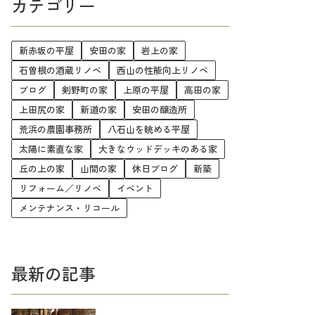
カテゴリー
新赤坂の平屋
安田の家
岩上の家
石曽根の酒蔵リノベ
西山の性能向上リノベ
ブログ
剣野町の家
上原の平屋
高田の家
上田尻の家
新道の家
安田の醸造所
荒浜の農園事務所
八石山を眺める平屋
太陽に素直な家
大きなウッドデッキのある家
丘の上の家
山間の家
休日ブログ
新築
リフォーム／リノベ
イベント
メンテナンス・リコール
最新の記事