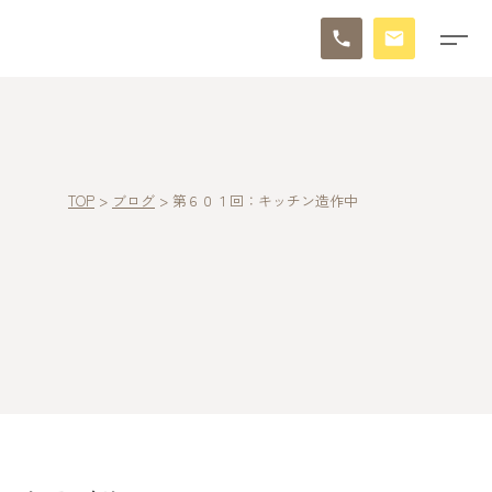
TOP
>
ブログ
>
第６０１回：キッチン造作中