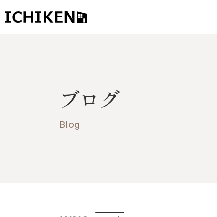
トップ
ブログ
ブログ
お知らせ
施工事例
Blog
イチケンの家づくり
モデルハウス
太陽に素直な家