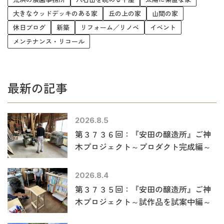
大きなウッドデッキのある家
丘の上の家
山間の家
休日ブログ
新築
リフォーム／リノベ
イベント
メンテナンス・リコール
最新の記事
2026.8.5
第３７３６回：『安田の醸造所』ご神
木プロジェクト～プロダクト完成編～
2026.8.4
第３７３５回：『安田の醸造所』ご神
木プロジェクト～試作品を試案中編～