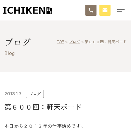
トップ
ブログ
TOP
>
ブログ
>
第６００回：軒天ボード
ブログ
Blog
お知らせ
施工事例
イチケンの家づくり
2013.1.7
ブログ
第６００回：軒天ボード
モデルハウス
太陽に素直な家
本日から２０１３年の仕事始めです。