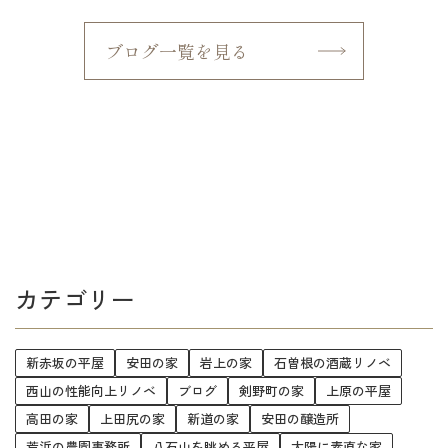
ブログ一覧を見る
カテゴリー
新赤坂の平屋
安田の家
岩上の家
石曽根の酒蔵リノベ
西山の性能向上リノベ
ブログ
剣野町の家
上原の平屋
高田の家
上田尻の家
新道の家
安田の醸造所
荒浜の農園事務所
八石山を眺める平屋
太陽に素直な家