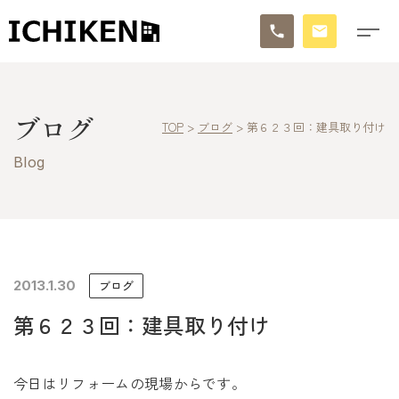
トップ
ブログ
TOP
>
ブログ
>
第６２３回：建具取り付け
ブログ
Blog
お知らせ
施工事例
イチケンの家づくり
2013.1.30
ブログ
第６２３回：建具取り付け
モデルハウス
太陽に素直な家
今日はリフォームの現場からです。