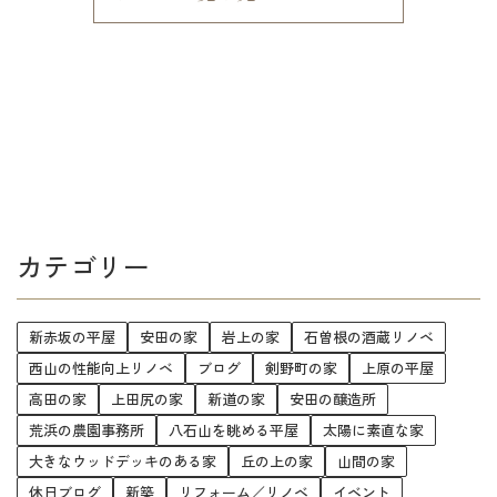
カテゴリー
新赤坂の平屋
安田の家
岩上の家
石曽根の酒蔵リノベ
西山の性能向上リノベ
ブログ
剣野町の家
上原の平屋
高田の家
上田尻の家
新道の家
安田の醸造所
荒浜の農園事務所
八石山を眺める平屋
太陽に素直な家
大きなウッドデッキのある家
丘の上の家
山間の家
休日ブログ
新築
リフォーム／リノベ
イベント