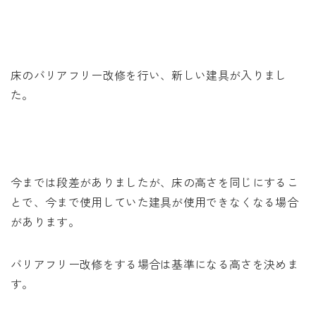
未来に住み継ぐ平屋
会社情報
床のバリアフリー改修を行い、新しい建具が入りまし
お問い合わせ
た。
Tel. 0257-27-2157
今までは段差がありましたが、床の高さを同じにするこ
とで、今まで使用していた建具が使用できなくなる場合
があります。
バリアフリー改修をする場合は基準になる高さを決めま
す。