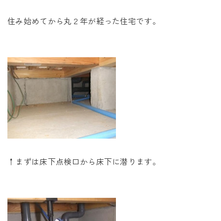
未来に住み継ぐ平屋
住み始めてから丸２年が経った住宅です。
会社情報
お問い合わせ
Tel. 0257-27-2157
↑まずは床下点検口から床下に潜ります。