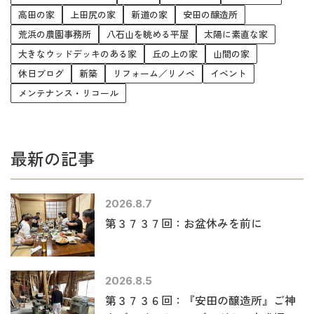
高田の家
上田尻の家
新道の家
安田の醸造所
荒浜の農園事務所
八石山を眺める平屋
太陽に素直な家
大きなウッドデッキのある家
丘の上の家
山間の家
休日ブログ
新築
リフォーム／リノベ
イベント
メンテナンス・リコール
最新の記事
2026.8.7
第３７３７回：お盆休みを前に
2026.8.5
第３７３６回：『安田の醸造所』ご神