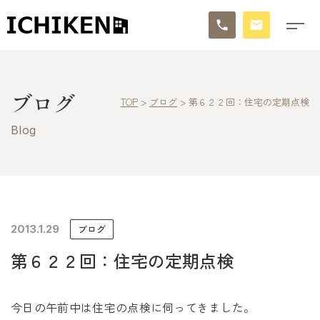
トップ
ブログ
TOP
>
ブログ
>
第６２２回：住宅の定期点検
ブログ
Blog
お知らせ
施工事例
イチケンの家づくり
2013.1.29
ブログ
第６２２回：住宅の定期点検
モデルハウス
太陽に素直な家
今日の午前中は住宅の点検に伺ってきました。