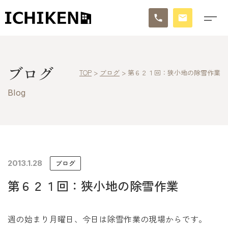
トップ
ブログ
TOP
>
ブログ
>
第６２１回：狭小地の除雪作業
ブログ
Blog
お知らせ
施工事例
イチケンの家づくり
2013.1.28
ブログ
第６２１回：狭小地の除雪作業
モデルハウス
太陽に素直な家
週の始まり月曜日、今日は除雪作業の現場からです。