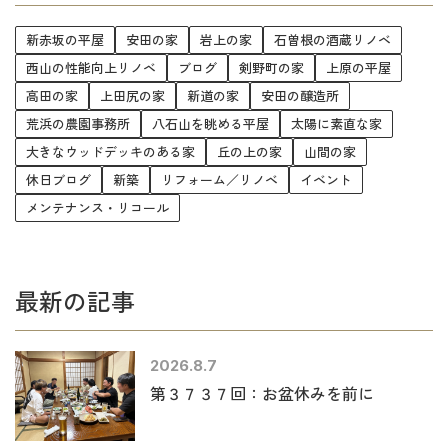
新赤坂の平屋
安田の家
岩上の家
石曽根の酒蔵リノベ
西山の性能向上リノベ
ブログ
剣野町の家
上原の平屋
高田の家
上田尻の家
新道の家
安田の醸造所
荒浜の農園事務所
八石山を眺める平屋
太陽に素直な家
大きなウッドデッキのある家
丘の上の家
山間の家
休日ブログ
新築
リフォーム／リノベ
イベント
メンテナンス・リコール
最新の記事
2026.8.7
第３７３７回：お盆休みを前に