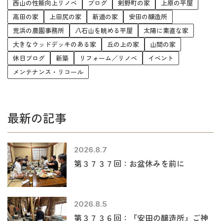
西山の性能向上リノベ
ブログ
剣野町の家
上原の平屋
高田の家
上田尻の家
新道の家
安田の醸造所
荒浜の農園事務所
八石山を眺める平屋
太陽に素直な家
大きなウッドデッキのある家
丘の上の家
山間の家
休日ブログ
新築
リフォーム／リノベ
イベント
メンテナンス・リコール
最新の記事
2026.8.7
第３７３７回：お盆休みを前に
2026.8.5
第３７３６回：『安田の醸造所』ご神