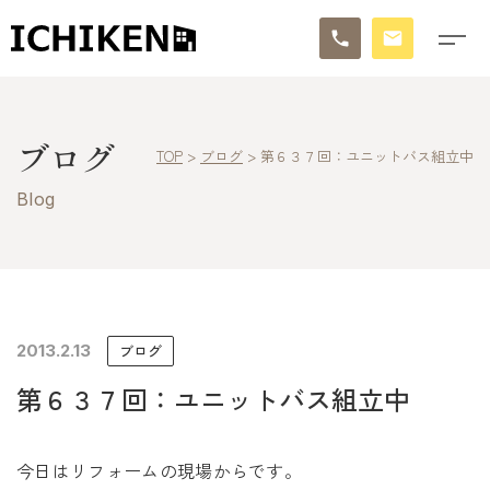
トップ
ブログ
TOP
>
ブログ
>
第６３７回：ユニットバス組立中
ブログ
Blog
お知らせ
施工事例
イチケンの家づくり
2013.2.13
ブログ
第６３７回：ユニットバス組立中
モデルハウス
太陽に素直な家
今日はリフォームの現場からです。