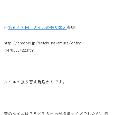
未来に住み継ぐ平屋
会社情報
※
第６４９回：タイルの張り替え
参照
お問い合わせ
http://ameblo.jp/daiichi-nakamura/entry-
11478588422.html
Tel. 0257-27-2157
タイルの張り替え現場からです。
昔のタイルは７５×７５ｍｍが標準サイズでしたが、最