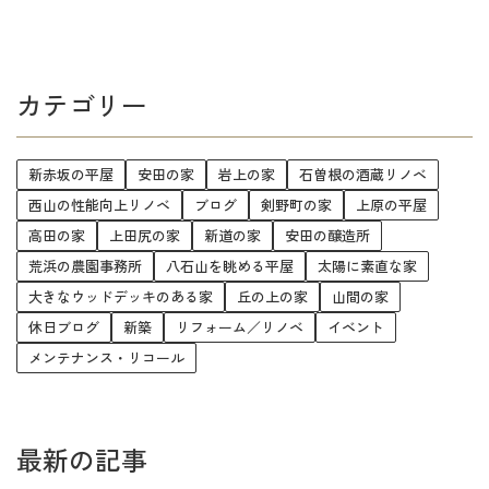
カテゴリー
新赤坂の平屋
安田の家
岩上の家
石曽根の酒蔵リノベ
西山の性能向上リノベ
ブログ
剣野町の家
上原の平屋
高田の家
上田尻の家
新道の家
安田の醸造所
荒浜の農園事務所
八石山を眺める平屋
太陽に素直な家
大きなウッドデッキのある家
丘の上の家
山間の家
休日ブログ
新築
リフォーム／リノベ
イベント
メンテナンス・リコール
最新の記事