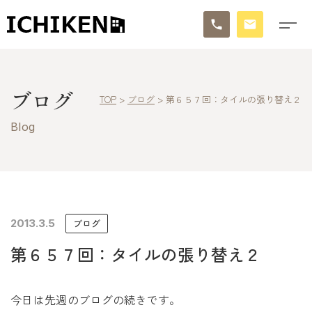
トップ
ブログ
TOP
>
ブログ
>
第６５７回：タイルの張り替え２
ブログ
Blog
お知らせ
施工事例
イチケンの家づくり
2013.3.5
ブログ
第６５７回：タイルの張り替え２
モデルハウス
太陽に素直な家
今日は先週のブログの続きです。