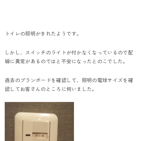
未来に住み継ぐ平屋
会社情報
トイレの照明がきれたようです。
お問い合わせ
しかし、スイッチのライトが付かなくなっているので配
線に異常があるのではと不安になったとのこでした。
Tel. 0257-27-2157
過去のプランボードを確認して、照明の電球サイズを確
認してお客さんのところに伺いました。