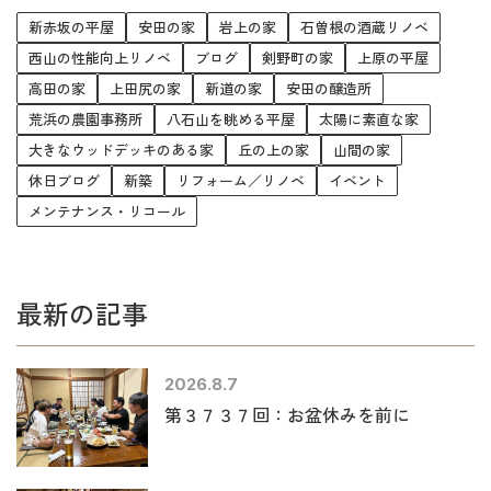
新赤坂の平屋
安田の家
岩上の家
石曽根の酒蔵リノベ
西山の性能向上リノベ
ブログ
剣野町の家
上原の平屋
高田の家
上田尻の家
新道の家
安田の醸造所
荒浜の農園事務所
八石山を眺める平屋
太陽に素直な家
大きなウッドデッキのある家
丘の上の家
山間の家
休日ブログ
新築
リフォーム／リノベ
イベント
メンテナンス・リコール
最新の記事
2026.8.7
第３７３７回：お盆休みを前に