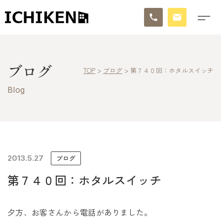
トップ
ブログ
TOP
>
ブログ
>
第７４０回：ホタルスイッチ
ブログ
Blog
お知らせ
施工事例
イチケンの家づくり
2013.5.27
ブログ
第７４０回：ホタルスイッチ
モデルハウス
太陽に素直な家
夕方、お客さんから電話がありました。