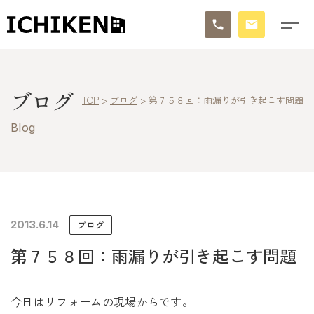
トップ
ブログ
TOP
>
ブログ
>
第７５８回：雨漏りが引き起こす問題
ブログ
Blog
お知らせ
施工事例
イチケンの家づくり
2013.6.14
ブログ
第７５８回：雨漏りが引き起こす問題
モデルハウス
太陽に素直な家
今日はリフォームの現場からです。