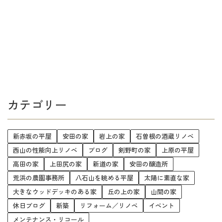
カテゴリー
新赤坂の平屋
安田の家
岩上の家
石曽根の酒蔵リノベ
西山の性能向上リノベ
ブログ
剣野町の家
上原の平屋
高田の家
上田尻の家
新道の家
安田の醸造所
荒浜の農園事務所
八石山を眺める平屋
太陽に素直な家
大きなウッドデッキのある家
丘の上の家
山間の家
休日ブログ
新築
リフォーム／リノベ
イベント
メンテナンス・リコール