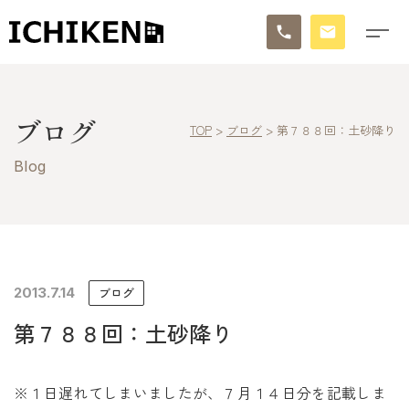
トップ
ブログ
TOP
>
ブログ
>
第７８８回：土砂降り
ブログ
Blog
お知らせ
施工事例
イチケンの家づくり
2013.7.14
ブログ
第７８８回：土砂降り
モデルハウス
太陽に素直な家
※１日遅れてしまいましたが、７月１４日分を記載しま