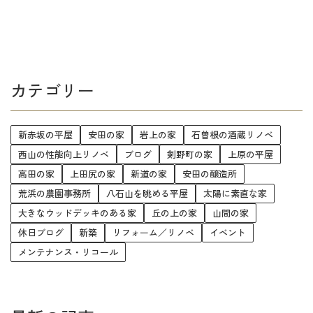
カテゴリー
新赤坂の平屋
安田の家
岩上の家
石曽根の酒蔵リノベ
西山の性能向上リノベ
ブログ
剣野町の家
上原の平屋
高田の家
上田尻の家
新道の家
安田の醸造所
荒浜の農園事務所
八石山を眺める平屋
太陽に素直な家
大きなウッドデッキのある家
丘の上の家
山間の家
休日ブログ
新築
リフォーム／リノベ
イベント
メンテナンス・リコール