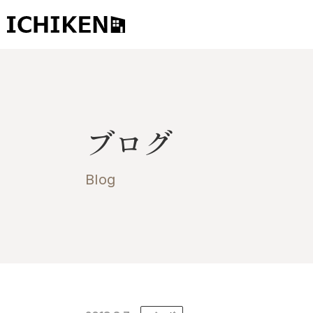
トップ
ブログ
ブログ
お知らせ
施工事例
Blog
イチケンの家づくり
モデルハウス
太陽に素直な家