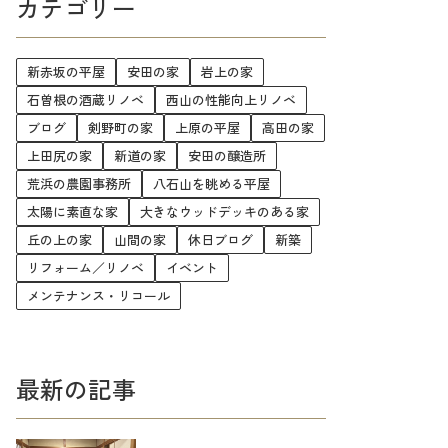
カテゴリー
新赤坂の平屋
安田の家
岩上の家
石曽根の酒蔵リノベ
西山の性能向上リノベ
ブログ
剣野町の家
上原の平屋
高田の家
上田尻の家
新道の家
安田の醸造所
荒浜の農園事務所
八石山を眺める平屋
太陽に素直な家
大きなウッドデッキのある家
丘の上の家
山間の家
休日ブログ
新築
リフォーム／リノベ
イベント
メンテナンス・リコール
最新の記事