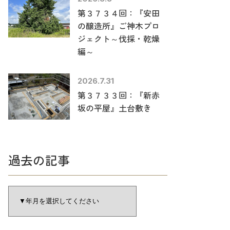
第３７３４回：『安田
の醸造所』ご神木プロ
ジェクト～伐採・乾燥
編～
2026.7.31
第３７３３回：『新赤
坂の平屋』土台敷き
過去の記事