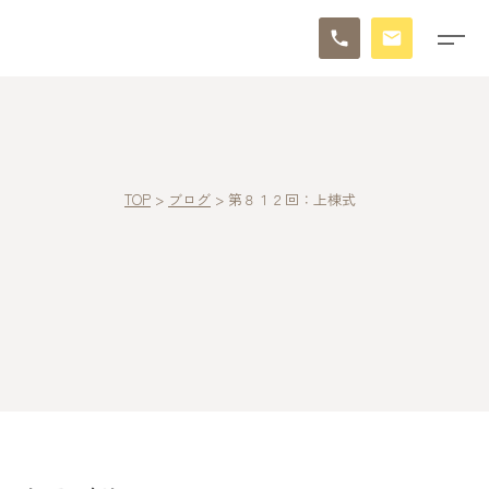
TOP
>
ブログ
>
第８１２回：上棟式