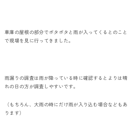
未来に住み継ぐ平屋
会社情報
車庫の屋根の部分でポタポタと雨が入ってくるとのこと
お問い合わせ
で現場を見に行ってきました。
Tel. 0257-27-2157
雨漏りの調査は雨が降っている時に確認するとよりは晴
れの日の方が調査しやすいです。
（もちろん、大雨の時にだけ雨が入り込む場合などもあ
ります）