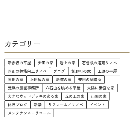
カテゴリー
新赤坂の平屋
安田の家
岩上の家
石曽根の酒蔵リノベ
西山の性能向上リノベ
ブログ
剣野町の家
上原の平屋
高田の家
上田尻の家
新道の家
安田の醸造所
荒浜の農園事務所
八石山を眺める平屋
太陽に素直な家
大きなウッドデッキのある家
丘の上の家
山間の家
休日ブログ
新築
リフォーム／リノベ
イベント
メンテナンス・リコール