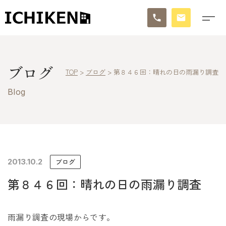
トップ
ブログ
TOP
>
ブログ
>
第８４６回：晴れの日の雨漏り調査
ブログ
Blog
お知らせ
施工事例
イチケンの家づくり
2013.10.2
ブログ
第８４６回：晴れの日の雨漏り調査
モデルハウス
太陽に素直な家
雨漏り調査の現場からです。