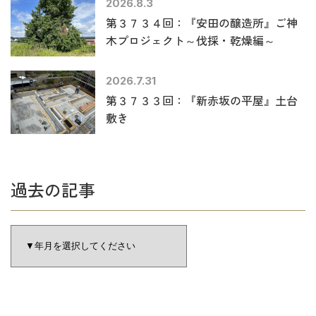
2026.8.3
第３７３４回：『安田の醸造所』ご神
木プロジェクト～伐採・乾燥編～
2026.7.31
第３７３３回：『新赤坂の平屋』土台
敷き
過去の記事