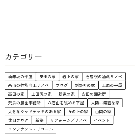
カテゴリー
新赤坂の平屋
安田の家
岩上の家
石曽根の酒蔵リノベ
西山の性能向上リノベ
ブログ
剣野町の家
上原の平屋
高田の家
上田尻の家
新道の家
安田の醸造所
荒浜の農園事務所
八石山を眺める平屋
太陽に素直な家
大きなウッドデッキのある家
丘の上の家
山間の家
休日ブログ
新築
リフォーム／リノベ
イベント
メンテナンス・リコール