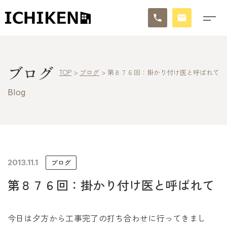
トップ
ブログ
TOP
>
ブログ
>
第８７６回：掛かり付け医と呼ばれて
ブログ
Blog
お知らせ
施工事例
イチケンの家づくり
2013.11.1
ブログ
第８７６回：掛かり付け医と呼ばれて
モデルハウス
太陽に素直な家
今日は夕方から工事完了の打ち合わせに行ってきまし