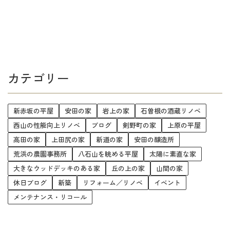
カテゴリー
新赤坂の平屋
安田の家
岩上の家
石曽根の酒蔵リノベ
西山の性能向上リノベ
ブログ
剣野町の家
上原の平屋
高田の家
上田尻の家
新道の家
安田の醸造所
荒浜の農園事務所
八石山を眺める平屋
太陽に素直な家
大きなウッドデッキのある家
丘の上の家
山間の家
休日ブログ
新築
リフォーム／リノベ
イベント
メンテナンス・リコール