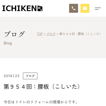
トップ
ブログ
TOP
>
ブログ
>
第９５４回：腰板（こしいた）
ブログ
Blog
お知らせ
施工事例
イチケンの家づくり
2014.1.23
ブログ
第９５４回：腰板（こしいた）
モデルハウス
太陽に素直な家
今日はトイレのリフォームの現場からです。