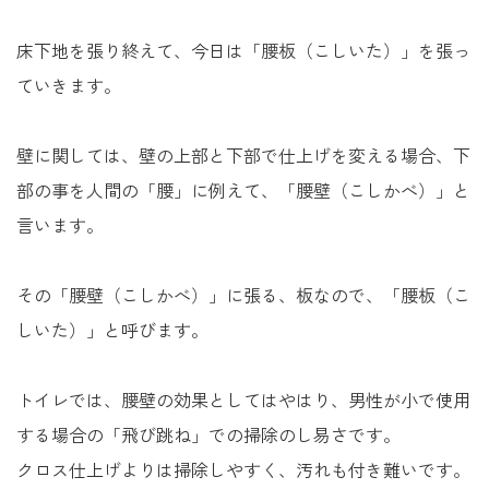
未来に住み継ぐ平屋
床下地を張り終えて、今日は「腰板（こしいた）」を張っ
会社情報
ていきます。
お問い合わせ
壁に関しては、壁の上部と下部で仕上げを変える場合、下
部の事を人間の「腰」に例えて、「腰壁（こしかべ）」と
言います。
Tel. 0257-27-2157
その「腰壁（こしかべ）」に張る、板なので、「腰板（こ
しいた）」と呼びます。
トイレでは、腰壁の効果としてはやはり、男性が小で使用
する場合の「飛び跳ね」での掃除のし易さです。
クロス仕上げよりは掃除しやすく、汚れも付き難いです。