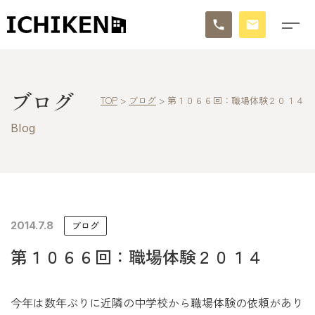
トップ
ブログ
TOP
>
ブログ
>
第１０６６回：職場体験２０１４
ブログ
Blog
お知らせ
施工事例
イチケンの家づくり
2014.7.8
ブログ
第１０６６回：職場体験２０１４
モデルハウス
太陽に素直な家
今年は数年ぶりに近隣の中学校から職場体験の依頼があり