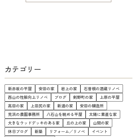
カテゴリー
新赤坂の平屋
安田の家
岩上の家
石曽根の酒蔵リノベ
西山の性能向上リノベ
ブログ
剣野町の家
上原の平屋
高田の家
上田尻の家
新道の家
安田の醸造所
荒浜の農園事務所
八石山を眺める平屋
太陽に素直な家
大きなウッドデッキのある家
丘の上の家
山間の家
休日ブログ
新築
リフォーム／リノベ
イベント