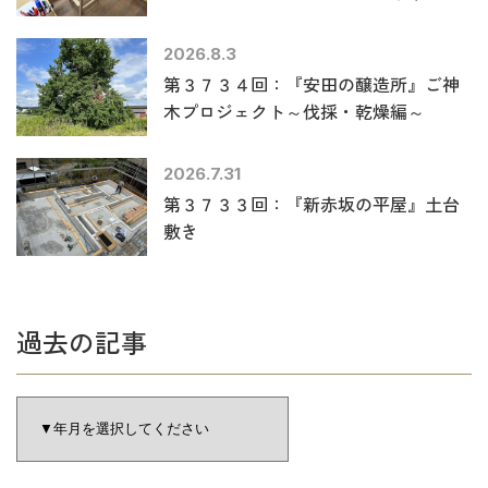
2026.8.3
第３７３４回：『安田の醸造所』ご神
木プロジェクト～伐採・乾燥編～
2026.7.31
第３７３３回：『新赤坂の平屋』土台
敷き
過去の記事