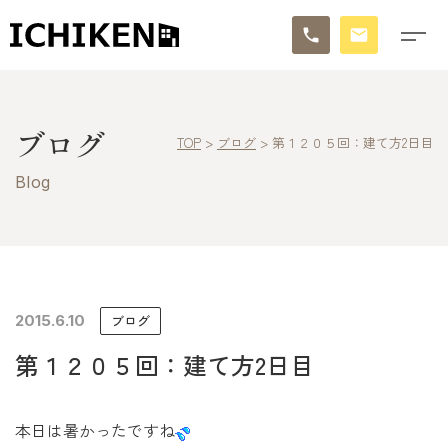
トップ
ブログ
TOP
>
ブログ
>
第１２０５回：建て方2日目
ブログ
Blog
お知らせ
施工事例
イチケンの家づくり
2015.6.10
ブログ
第１２０５回：建て方2日目
モデルハウス
太陽に素直な家
本日は暑かったですね