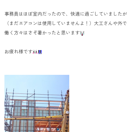
未来に住み継ぐ平屋
事務員はほぼ室内だったので、快適に過ごしていましたが
会社情報
（まだエアコンは使用していませんよ！）大工さんや外で
働く方々はさぞ暑かったと思います
お問い合わせ
お疲れ様です
Tel. 0257-27-2157