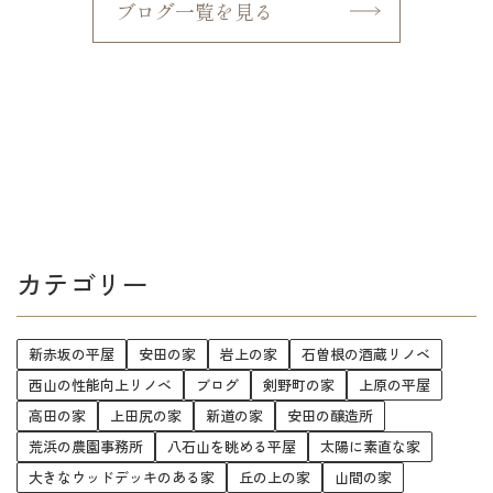
ブログ一覧を見る
カテゴリー
新赤坂の平屋
安田の家
岩上の家
石曽根の酒蔵リノベ
西山の性能向上リノベ
ブログ
剣野町の家
上原の平屋
高田の家
上田尻の家
新道の家
安田の醸造所
荒浜の農園事務所
八石山を眺める平屋
太陽に素直な家
大きなウッドデッキのある家
丘の上の家
山間の家