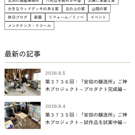
荒浜の農園事務所
八石山を眺める平屋
太陽に素直な家
大きなウッドデッキのある家
丘の上の家
山間の家
休日ブログ
新築
リフォーム／リノベ
イベント
メンテナンス・リコール
最新の記事
2026.8.5
第３７３６回：『安田の醸造所』ご神
木プロジェクト～プロダクト完成編～
2026.8.4
第３７３５回：『安田の醸造所』ご神
木プロジェクト～試作品を試案中編～