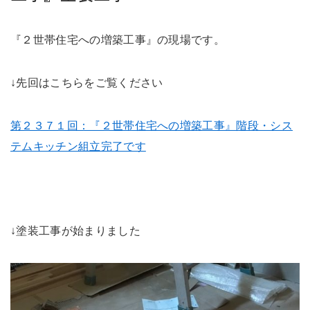
未来に住み継ぐ平屋
会社情報
『２世帯住宅への増築工事』の現場です。
↓先回はこちらをご覧ください
お問い合わせ
第２３７１回：『２世帯住宅への増築工事』階段・シス
テムキッチン組立完了です
Tel. 0257-27-2157
↓塗装工事が始まりました