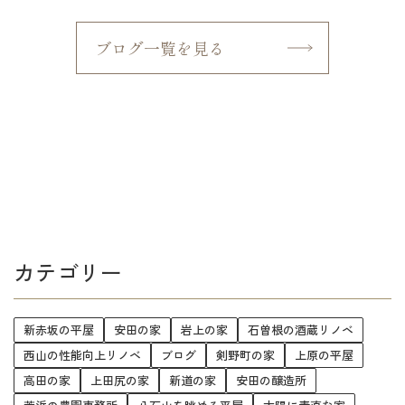
ブログ一覧を見る
カテゴリー
新赤坂の平屋
安田の家
岩上の家
石曽根の酒蔵リノベ
西山の性能向上リノベ
ブログ
剣野町の家
上原の平屋
高田の家
上田尻の家
新道の家
安田の醸造所