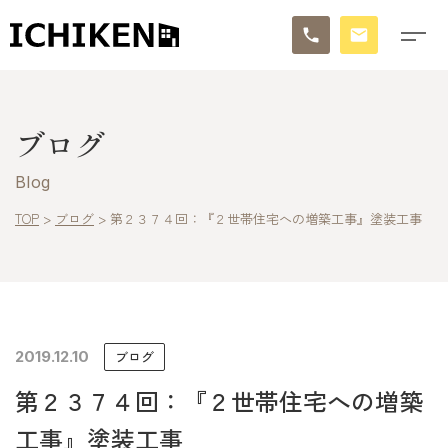
トップ
ブログ
ブログ
Blog
お知らせ
TOP
>
ブログ
>
第２３７４回：『２世帯住宅への増築工事』塗装工事
施工事例
イチケンの家づくり
2019.12.10
ブログ
モデルハウス
第２３７４回：『２世帯住宅への増築
太陽に素直な家
工事』塗装工事