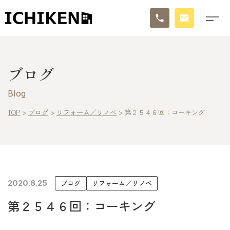
トップ
ブログ
ブログ
Blog
お知らせ
TOP
>
ブログ
>
リフォーム／リノベ
>
第２５４６回：コーキング
施工事例
イチケンの家づくり
2020.8.25
ブログ
リフォーム／リノベ
モデルハウス
第２５４６回：コーキング
太陽に素直な家