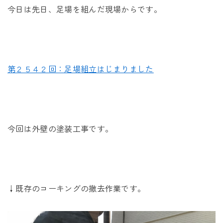
未来に住み継ぐ平屋
今日は先日、足場を組んだ現場からです。
会社情報
お問い合わせ
第２５４２回：足場組立はじまりました
Tel. 0257-27-2157
今回は外壁の塗装工事です。
↓既存のコーキングの撤去作業です。