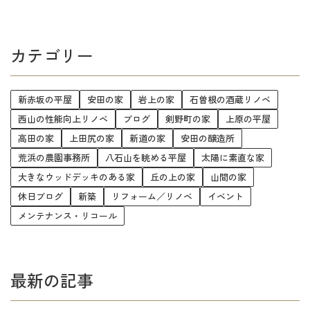
カテゴリー
新赤坂の平屋
安田の家
岩上の家
石曽根の酒蔵リノベ
西山の性能向上リノベ
ブログ
剣野町の家
上原の平屋
高田の家
上田尻の家
新道の家
安田の醸造所
荒浜の農園事務所
八石山を眺める平屋
太陽に素直な家
大きなウッドデッキのある家
丘の上の家
山間の家
休日ブログ
新築
リフォーム／リノベ
イベント
メンテナンス・リコール
最新の記事