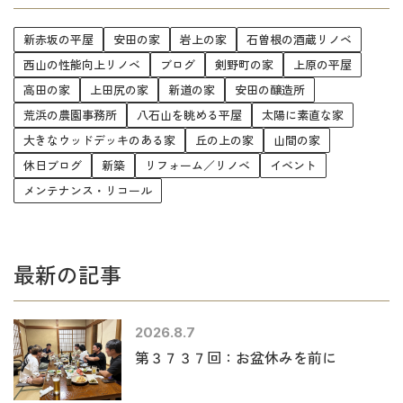
新赤坂の平屋
安田の家
岩上の家
石曽根の酒蔵リノベ
西山の性能向上リノベ
ブログ
剣野町の家
上原の平屋
高田の家
上田尻の家
新道の家
安田の醸造所
荒浜の農園事務所
八石山を眺める平屋
太陽に素直な家
大きなウッドデッキのある家
丘の上の家
山間の家
休日ブログ
新築
リフォーム／リノベ
イベント
メンテナンス・リコール
最新の記事
2026.8.7
第３７３７回：お盆休みを前に