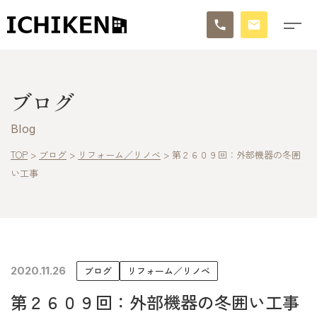
トップ
ブログ
ブログ
Blog
お知らせ
TOP
>
ブログ
>
リフォーム／リノベ
>
第２６０９回：外部機器の冬囲
い工事
施工事例
イチケンの家づくり
モデルハウス
2020.11.26
ブログ
リフォーム／リノベ
太陽に素直な家
第２６０９回：外部機器の冬囲い工事