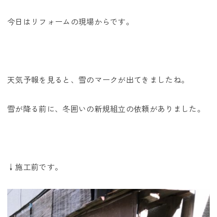
未来に住み継ぐ平屋
今日はリフォームの現場からです。
会社情報
お問い合わせ
天気予報を見ると、雪のマークが出てきましたね。
雪が降る前に、冬囲いの新規組立の依頼がありました。
Tel. 0257-27-2157
↓施工前です。