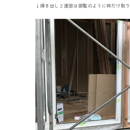
↓掃き出し２連窓は御覧のように枠だけ取