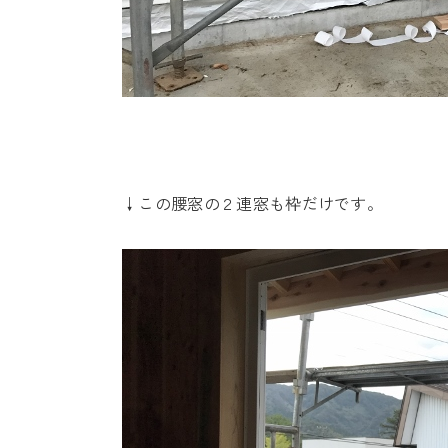
↓この腰窓の２連窓も枠だけです。