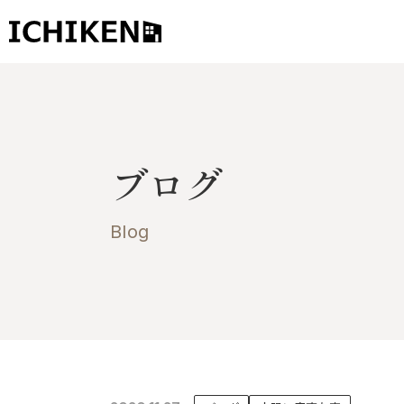
トップ
ブログ
ブログ
お知らせ
施工事例
Blog
イチケンの家づくり
モデルハウス
太陽に素直な家