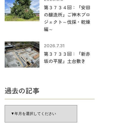
第３７３４回：『安田
の醸造所』ご神木プロ
ジェクト～伐採・乾燥
編～
2026.7.31
第３７３３回：『新赤
坂の平屋』土台敷き
過去の記事