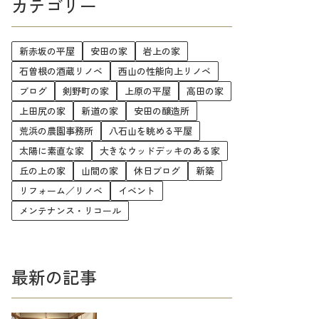
カテゴリー
新赤坂の平屋
安田の家
岩上の家
石曽根の酒蔵リノベ
西山の性能向上リノベ
ブログ
剣野町の家
上原の平屋
高田の家
上田尻の家
新道の家
安田の醸造所
荒浜の農園事務所
八石山を眺める平屋
太陽に素直な家
大きなウッドデッキのある家
丘の上の家
山間の家
休日ブログ
新築
リフォーム／リノベ
イベント
メンテナンス・リコール
最新の記事