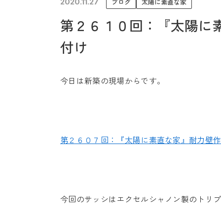
2020.11.27
ブログ
太陽に素直な家
未来に住み継ぐ平屋
第２６１０回：『太陽に
会社情報
付け
今日は新築の現場からです。
第２６０７回：『太陽に素直な家』耐力壁
今回のサッシはエクセルシャノン製のトリ