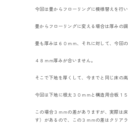
今回は畳からフローリングに模様替えを行
畳からフローリングに変える場合は厚みの
畳も厚みは６０ｍｍ、それに対して、今回
４８ｍｍ厚みが合いません。
そこで下地を厚くして、今までと同じ床の
今回は下地に根太３０ｍｍと構造用合板１
この場合３ｍｍの差がありますが、実際は
す）があるので、この３ｍｍの差はクリア