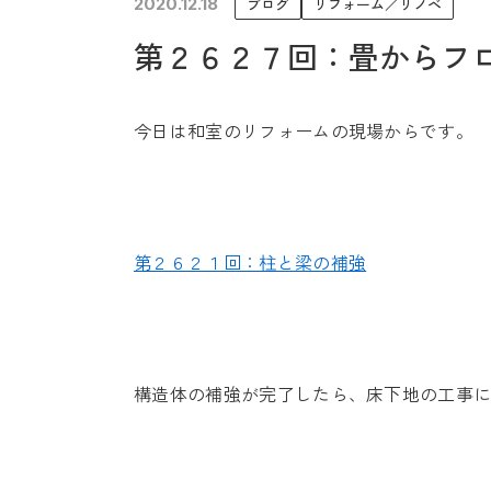
2020.12.18
ブログ
リフォーム／リノベ
未来に住み継ぐ平屋
第２６２７回：畳からフ
会社情報
今日は和室のリフォームの現場からです。
第２６２１回：柱と梁の補強
構造体の補強が完了したら、床下地の工事