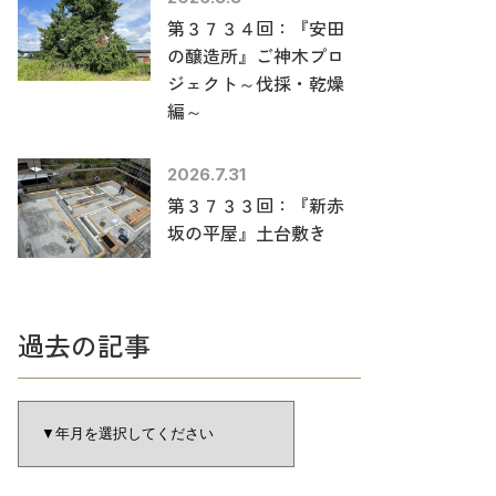
第３７３４回：『安田
の醸造所』ご神木プロ
ジェクト～伐採・乾燥
編～
2026.7.31
第３７３３回：『新赤
坂の平屋』土台敷き
過去の記事