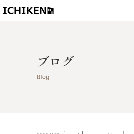
トップ
ブログ
ブログ
お知らせ
施工事例
Blog
イチケンの家づくり
モデルハウス
太陽に素直な家