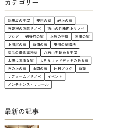
カテゴリー
新赤坂の平屋
安田の家
岩上の家
石曽根の酒蔵リノベ
西山の性能向上リノベ
ブログ
剣野町の家
上原の平屋
高田の家
上田尻の家
新道の家
安田の醸造所
荒浜の農園事務所
八石山を眺める平屋
太陽に素直な家
大きなウッドデッキのある家
丘の上の家
山間の家
休日ブログ
新築
リフォーム／リノベ
イベント
メンテナンス・リコール
最新の記事