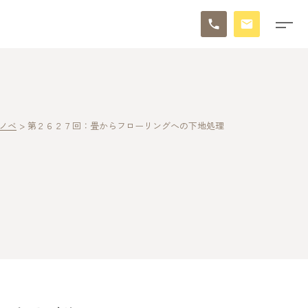
ノベ
>
第２６２７回：畳からフローリングへの下地処理