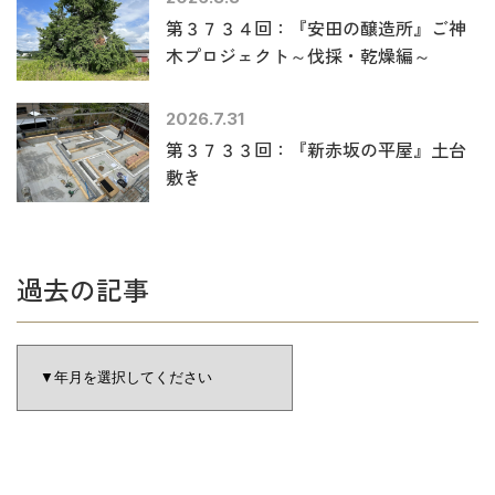
第３７３４回：『安田の醸造所』ご神
木プロジェクト～伐採・乾燥編～
2026.7.31
第３７３３回：『新赤坂の平屋』土台
敷き
過去の記事