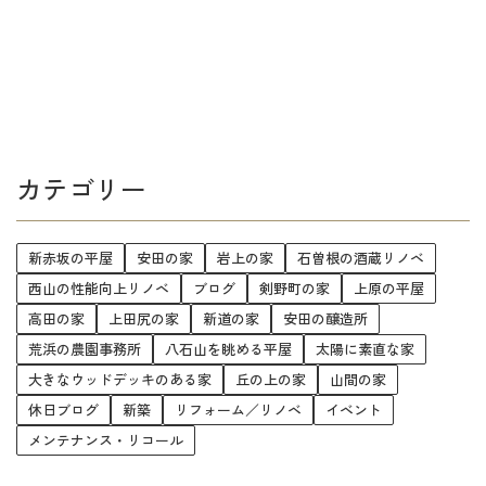
カテゴリー
新赤坂の平屋
安田の家
岩上の家
石曽根の酒蔵リノベ
西山の性能向上リノベ
ブログ
剣野町の家
上原の平屋
高田の家
上田尻の家
新道の家
安田の醸造所
荒浜の農園事務所
八石山を眺める平屋
太陽に素直な家
大きなウッドデッキのある家
丘の上の家
山間の家
休日ブログ
新築
リフォーム／リノベ
イベント
メンテナンス・リコール