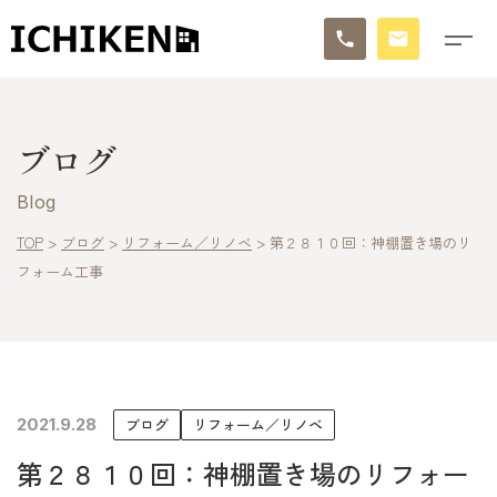
トップ
ブログ
ブログ
Blog
お知らせ
TOP
>
ブログ
>
リフォーム／リノベ
>
第２８１０回：神棚置き場のリ
フォーム工事
施工事例
イチケンの家づくり
モデルハウス
2021.9.28
ブログ
リフォーム／リノベ
太陽に素直な家
第２８１０回：神棚置き場のリフォー