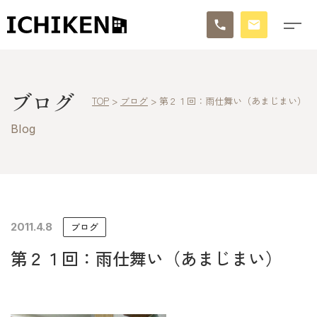
トップ
ブログ
TOP
>
ブログ
>
第２１回：雨仕舞い（あまじまい）
ブログ
Blog
お知らせ
施工事例
イチケンの家づくり
2011.4.8
ブログ
第２１回：雨仕舞い（あまじまい）
モデルハウス
太陽に素直な家