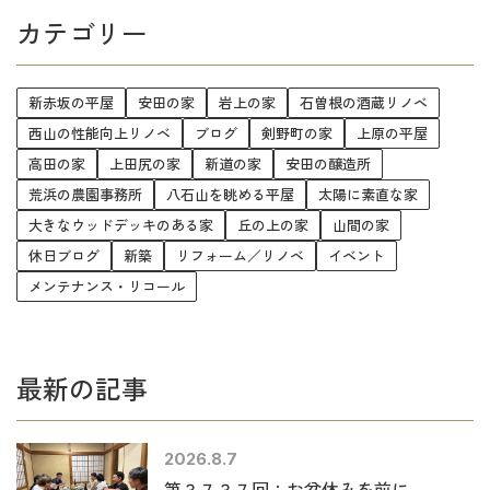
カテゴリー
新赤坂の平屋
安田の家
岩上の家
石曽根の酒蔵リノベ
西山の性能向上リノベ
ブログ
剣野町の家
上原の平屋
高田の家
上田尻の家
新道の家
安田の醸造所
荒浜の農園事務所
八石山を眺める平屋
太陽に素直な家
大きなウッドデッキのある家
丘の上の家
山間の家
休日ブログ
新築
リフォーム／リノベ
イベント
メンテナンス・リコール
最新の記事
2026.8.7
第３７３７回：お盆休みを前に