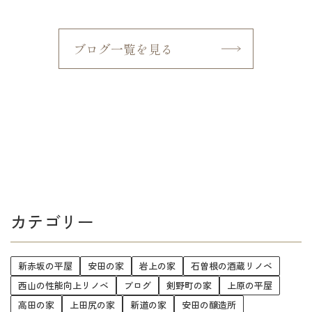
ブログ一覧を見る
カテゴリー
新赤坂の平屋
安田の家
岩上の家
石曽根の酒蔵リノベ
西山の性能向上リノベ
ブログ
剣野町の家
上原の平屋
高田の家
上田尻の家
新道の家
安田の醸造所