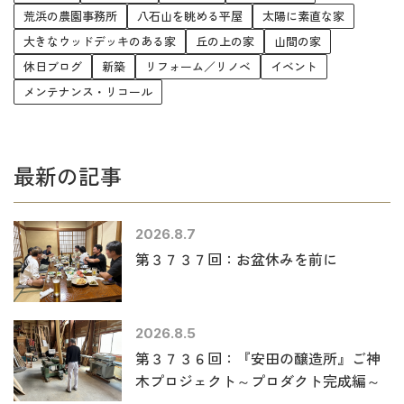
荒浜の農園事務所
八石山を眺める平屋
太陽に素直な家
大きなウッドデッキのある家
丘の上の家
山間の家
休日ブログ
新築
リフォーム／リノベ
イベント
メンテナンス・リコール
最新の記事
2026.8.7
第３７３７回：お盆休みを前に
2026.8.5
第３７３６回：『安田の醸造所』ご神
木プロジェクト～プロダクト完成編～