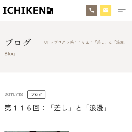
トップ
ブログ
TOP
>
ブログ
>
第１１６回：「差し」と「浪漫」
ブログ
Blog
お知らせ
施工事例
イチケンの家づくり
2011.7.18
ブログ
第１１６回：「差し」と「浪漫」
モデルハウス
太陽に素直な家