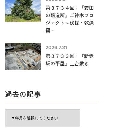
第３７３４回：『安田
の醸造所』ご神木プロ
ジェクト～伐採・乾燥
編～
2026.7.31
第３７３３回：『新赤
坂の平屋』土台敷き
過去の記事