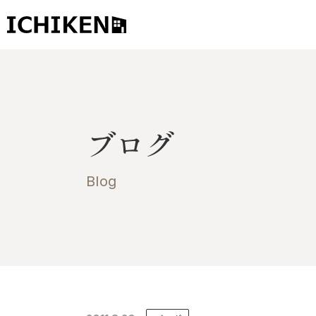
トップ
ブログ
ブログ
お知らせ
施工事例
Blog
イチケンの家づくり
モデルハウス
太陽に素直な家