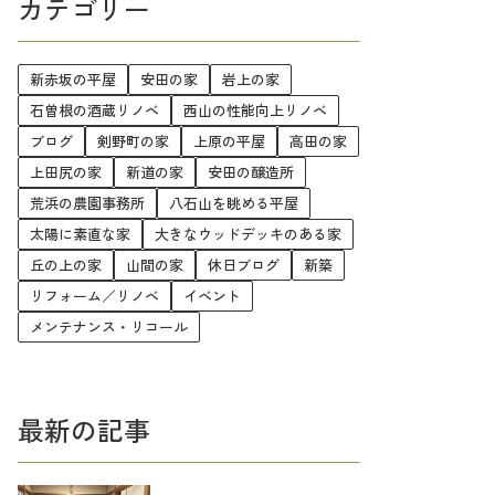
カテゴリー
新赤坂の平屋
安田の家
岩上の家
石曽根の酒蔵リノベ
西山の性能向上リノベ
ブログ
剣野町の家
上原の平屋
高田の家
上田尻の家
新道の家
安田の醸造所
荒浜の農園事務所
八石山を眺める平屋
太陽に素直な家
大きなウッドデッキのある家
丘の上の家
山間の家
休日ブログ
新築
リフォーム／リノベ
イベント
メンテナンス・リコール
最新の記事