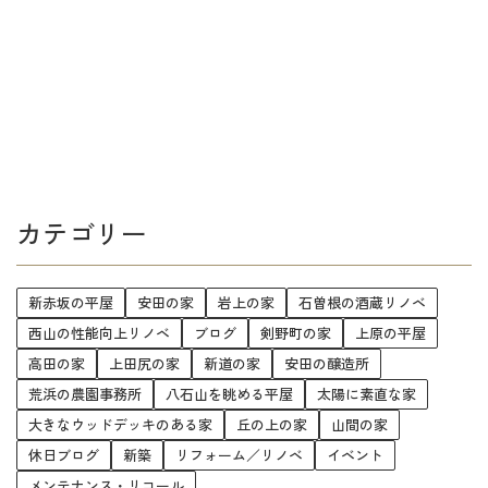
カテゴリー
新赤坂の平屋
安田の家
岩上の家
石曽根の酒蔵リノベ
西山の性能向上リノベ
ブログ
剣野町の家
上原の平屋
高田の家
上田尻の家
新道の家
安田の醸造所
荒浜の農園事務所
八石山を眺める平屋
太陽に素直な家
大きなウッドデッキのある家
丘の上の家
山間の家
休日ブログ
新築
リフォーム／リノベ
イベント
メンテナンス・リコール