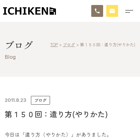
トップ
ブログ
TOP
>
ブログ
>
第１５０回：遣り方(やりかた)
ブログ
Blog
お知らせ
施工事例
イチケンの家づくり
2011.8.23
ブログ
第１５０回：遣り方(やりかた)
モデルハウス
太陽に素直な家
今日は「遣り方（やりかた）」がありました。