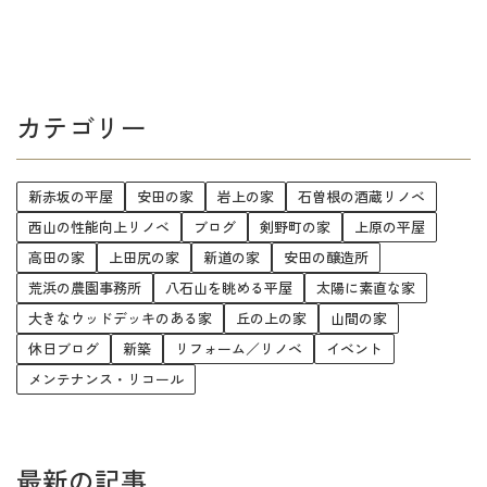
カテゴリー
新赤坂の平屋
安田の家
岩上の家
石曽根の酒蔵リノベ
西山の性能向上リノベ
ブログ
剣野町の家
上原の平屋
高田の家
上田尻の家
新道の家
安田の醸造所
荒浜の農園事務所
八石山を眺める平屋
太陽に素直な家
大きなウッドデッキのある家
丘の上の家
山間の家
休日ブログ
新築
リフォーム／リノベ
イベント
メンテナンス・リコール
最新の記事