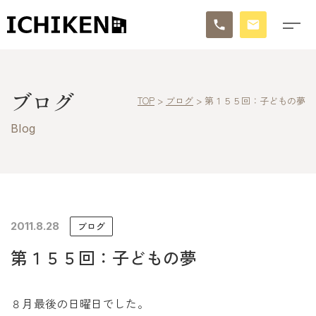
トップ
ブログ
TOP
>
ブログ
>
第１５５回：子どもの夢
ブログ
Blog
お知らせ
施工事例
イチケンの家づくり
2011.8.28
ブログ
第１５５回：子どもの夢
モデルハウス
太陽に素直な家
８月最後の日曜日でした。