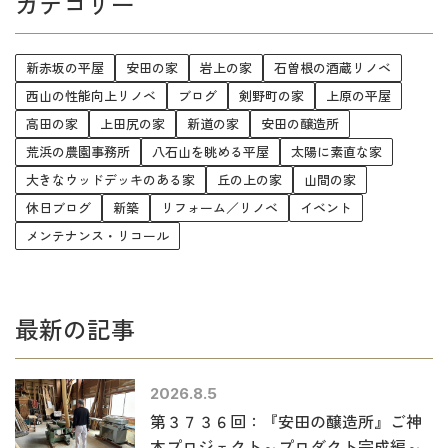
カテゴリー
新赤坂の平屋
安田の家
岩上の家
石曽根の酒蔵リノベ
西山の性能向上リノベ
ブログ
剣野町の家
上原の平屋
高田の家
上田尻の家
新道の家
安田の醸造所
荒浜の農園事務所
八石山を眺める平屋
太陽に素直な家
大きなウッドデッキのある家
丘の上の家
山間の家
休日ブログ
新築
リフォーム／リノベ
イベント
メンテナンス・リコール
最新の記事
2026.8.5
第３７３６回：『安田の醸造所』ご神
木プロジェクト～プロダクト完成編～