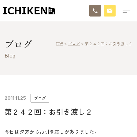
トップ
ブログ
TOP
>
ブログ
>
第２４２回：お引き渡し２
ブログ
Blog
お知らせ
施工事例
イチケンの家づくり
2011.11.25
ブログ
第２４２回：お引き渡し２
モデルハウス
太陽に素直な家
今日は夕方からお引き渡しがありました。