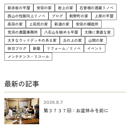
新赤坂の平屋
安田の家
岩上の家
石曽根の酒蔵リノベ
西山の性能向上リノベ
ブログ
剣野町の家
上原の平屋
高田の家
上田尻の家
新道の家
安田の醸造所
荒浜の農園事務所
八石山を眺める平屋
太陽に素直な家
大きなウッドデッキのある家
丘の上の家
山間の家
休日ブログ
新築
リフォーム／リノベ
イベント
メンテナンス・リコール
最新の記事
2026.8.7
第３７３７回：お盆休みを前に