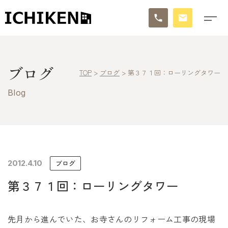
トップ
ブログ
TOP
>
ブログ
>
第３７１回：ローリングタワー
ブログ
Blog
お知らせ
施工事例
イチケンの家づくり
2012.4.10
ブログ
第３７１回：ローリングタワー
モデルハウス
太陽に素直な家
先月から進んでいた、お寺さんのリフォーム工事の現場