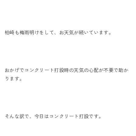
未来に住み継ぐ平屋
会社情報
柏崎も梅雨明けをして、お天気が続いています。
お問い合わせ
おかげでコンクリート打設時の天気の心配が不要で助か
Tel. 0257-27-2157
ります。
そんな訳で、今日はコンクリート打設です。