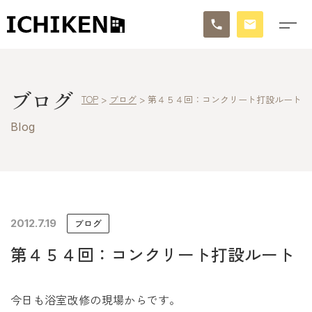
トップ
ブログ
TOP
>
ブログ
>
第４５４回：コンクリート打設ルート
ブログ
Blog
お知らせ
施工事例
イチケンの家づくり
2012.7.19
ブログ
第４５４回：コンクリート打設ルート
モデルハウス
太陽に素直な家
今日も浴室改修の現場からです。