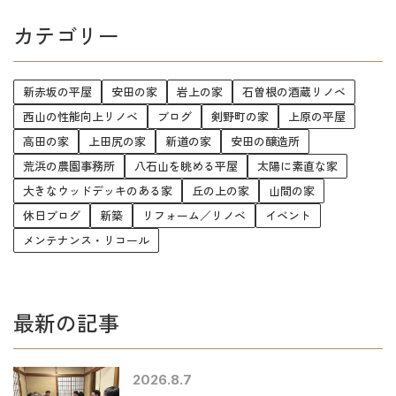
カテゴリー
新赤坂の平屋
安田の家
岩上の家
石曽根の酒蔵リノベ
西山の性能向上リノベ
ブログ
剣野町の家
上原の平屋
高田の家
上田尻の家
新道の家
安田の醸造所
荒浜の農園事務所
八石山を眺める平屋
太陽に素直な家
大きなウッドデッキのある家
丘の上の家
山間の家
休日ブログ
新築
リフォーム／リノベ
イベント
メンテナンス・リコール
最新の記事
2026.8.7