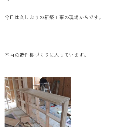
未来に住み継ぐ平屋
会社情報
今日は久しぶりの新築工事の現場からです。
お問い合わせ
室内の造作棚づくりに入っています。
Tel. 0257-27-2157