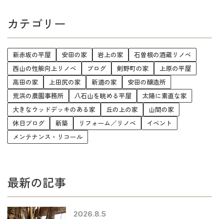
カテゴリー
新赤坂の平屋
安田の家
岩上の家
石曽根の酒蔵リノベ
西山の性能向上リノベ
ブログ
剣野町の家
上原の平屋
高田の家
上田尻の家
新道の家
安田の醸造所
荒浜の農園事務所
八石山を眺める平屋
太陽に素直な家
大きなウッドデッキのある家
丘の上の家
山間の家
休日ブログ
新築
リフォーム／リノベ
イベント
メンテナンス・リコール
最新の記事
2026.8.5