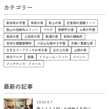
カテゴリー
新赤坂の平屋
安田の家
岩上の家
石曽根の酒蔵リノベ
西山の性能向上リノベ
ブログ
剣野町の家
上原の平屋
高田の家
上田尻の家
新道の家
安田の醸造所
荒浜の農園事務所
八石山を眺める平屋
太陽に素直な家
大きなウッドデッキのある家
丘の上の家
山間の家
休日ブログ
新築
リフォーム／リノベ
イベント
メンテナンス・リコール
最新の記事
2026.8.7
第３７３７回：お盆休みを前に