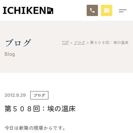
トップ
ブログ
TOP
>
ブログ
>
第５０８回：埃の温床
ブログ
Blog
お知らせ
施工事例
イチケンの家づくり
2012.9.29
ブログ
第５０８回：埃の温床
モデルハウス
太陽に素直な家
今日は新築の現場からです。