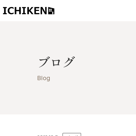
トップ
ブログ
ブログ
お知らせ
施工事例
Blog
イチケンの家づくり
モデルハウス
太陽に素直な家