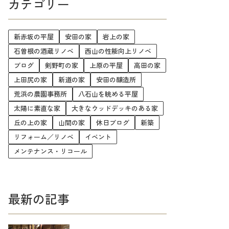
カテゴリー
新赤坂の平屋
安田の家
岩上の家
石曽根の酒蔵リノベ
西山の性能向上リノベ
ブログ
剣野町の家
上原の平屋
高田の家
上田尻の家
新道の家
安田の醸造所
荒浜の農園事務所
八石山を眺める平屋
太陽に素直な家
大きなウッドデッキのある家
丘の上の家
山間の家
休日ブログ
新築
リフォーム／リノベ
イベント
メンテナンス・リコール
最新の記事