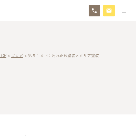
TOP
>
ブログ
>
第５１４回：汚れ止め塗装とクリア塗装