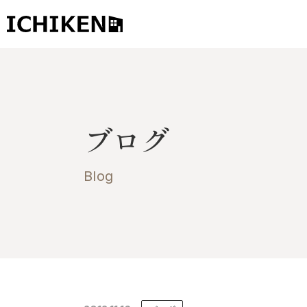
トップ
ブログ
ブログ
お知らせ
施工事例
Blog
イチケンの家づくり
モデルハウス
太陽に素直な家