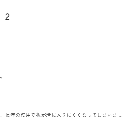
１２
お問い合わせ
た。
Tel. 0257-27-2157
が、長年の使用で板が溝に入りにくくなってしまいまし