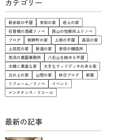
カテゴリー
新赤坂の平屋
安田の家
岩上の家
石曽根の酒蔵リノベ
西山の性能向上リノベ
ブログ
剣野町の家
上原の平屋
高田の家
上田尻の家
新道の家
安田の醸造所
荒浜の農園事務所
八石山を眺める平屋
太陽に素直な家
大きなウッドデッキのある家
丘の上の家
山間の家
休日ブログ
新築
リフォーム／リノベ
イベント
メンテナンス・リコール
最新の記事