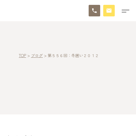
TOP
>
ブログ
>
第５５６回：冬囲い２０１２