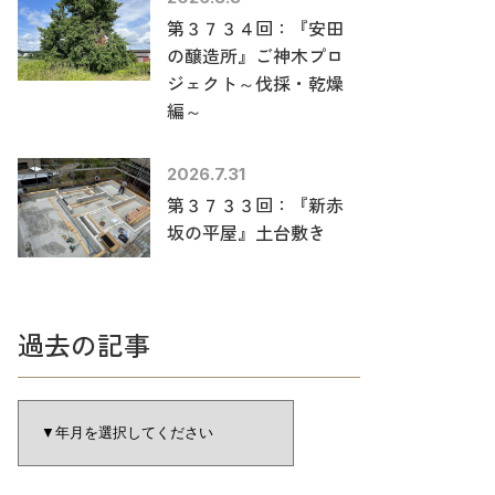
第３７３４回：『安田
の醸造所』ご神木プロ
ジェクト～伐採・乾燥
編～
2026.7.31
第３７３３回：『新赤
坂の平屋』土台敷き
過去の記事