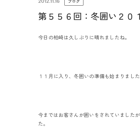
2012.11.16
ブログ
未来に住み継ぐ平屋
第５５６回：冬囲い２０
会社情報
今日の柏崎は久しぶりに晴れましたね。
１１月に入り、冬囲いの準備も始まりまし
今まではお客さんが囲いをされていました
た。