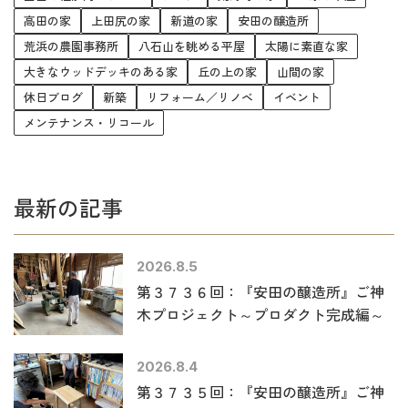
高田の家
上田尻の家
新道の家
安田の醸造所
荒浜の農園事務所
八石山を眺める平屋
太陽に素直な家
大きなウッドデッキのある家
丘の上の家
山間の家
休日ブログ
新築
リフォーム／リノベ
イベント
メンテナンス・リコール
最新の記事
2026.8.5
第３７３６回：『安田の醸造所』ご神
木プロジェクト～プロダクト完成編～
2026.8.4
第３７３５回：『安田の醸造所』ご神