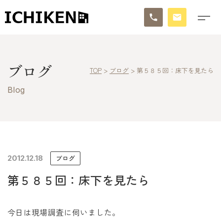
トップ
ブログ
TOP
>
ブログ
>
第５８５回：床下を見たら
ブログ
Blog
お知らせ
施工事例
イチケンの家づくり
2012.12.18
ブログ
第５８５回：床下を見たら
モデルハウス
太陽に素直な家
今日は現場調査に伺いました。