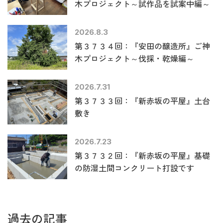
木プロジェクト～試作品を試案中編～
2026.8.3
第３７３４回：『安田の醸造所』ご神
木プロジェクト～伐採・乾燥編～
2026.7.31
第３７３３回：『新赤坂の平屋』土台
敷き
2026.7.23
第３７３２回：『新赤坂の平屋』基礎
の防湿土間コンクリート打設です
過去の記事