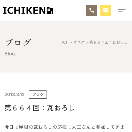
トップ
ブログ
TOP
>
ブログ
>
第６６４回：瓦おろし
ブログ
Blog
お知らせ
施工事例
イチケンの家づくり
2013.3.12
ブログ
第６６４回：瓦おろし
モデルハウス
太陽に素直な家
今日は屋根の瓦おろしの応援に大工さんと参加してきま