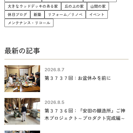
大きなウッドデッキのある家
丘の上の家
山間の家
休日ブログ
新築
リフォーム／リノベ
イベント
メンテナンス・リコール
最新の記事
2026.8.7
第３７３７回：お盆休みを前に
2026.8.5
第３７３６回：『安田の醸造所』ご神
木プロジェクト～プロダクト完成編～