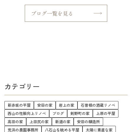
ブログ一覧を見る
カテゴリー
新赤坂の平屋
安田の家
岩上の家
石曽根の酒蔵リノベ
西山の性能向上リノベ
ブログ
剣野町の家
上原の平屋
高田の家
上田尻の家
新道の家
安田の醸造所
荒浜の農園事務所
八石山を眺める平屋
太陽に素直な家